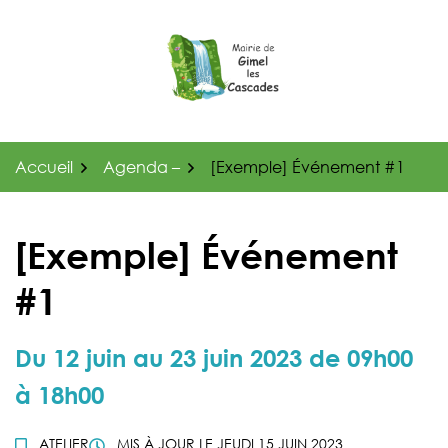
Gestion des traceurs
Aller
au
contenu
Accueil
Agenda –
[Exemple] Événement #1
[Exemple] Événement
#1
Du
12
juin
au
23
juin
2023
de 09h00
à 18h00
ATELIER
MIS À JOUR LE
JEUDI 15 JUIN 2023