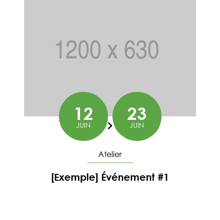
12
23
JUIN
JUIN
Du
Atelier
[Exemple] Événement #1
En savoir plus