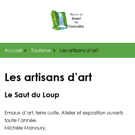
Gestion des traceurs
Aller
au
contenu
Accueil
Tourisme
Les artisans d’art
Les artisans d’art
Le Saut du Loup
Emaux d’art, terre cuite. Atelier et exposition ouverts
toute l’année.
Michèle Manoury,