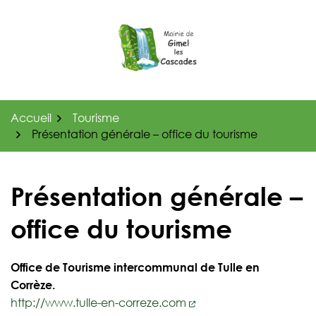
Gestion des traceurs
Aller
au
contenu
Accueil
Tourisme
Présentation générale – office du tourisme
Présentation générale –
office du tourisme
Office de Tourisme intercommunal de Tulle en
Corrèze.
http://www.tulle-en-correze.com