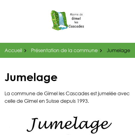
Gestion des traceurs
Aller
au
contenu
Accueil
Présentation de la commune
Jumelage
Jumelage
La commune de Gimel les Cascades est jumelée avec
celle de Gimel en Suisse depuis 1993.