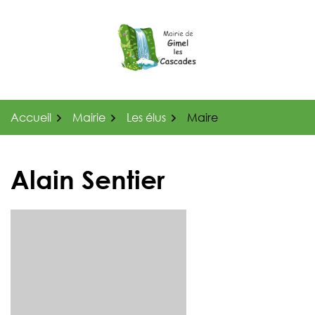
Gestion des traceurs
Aller
au
contenu
Accueil
Mairie
Les élus
Maire
Alain Sentier