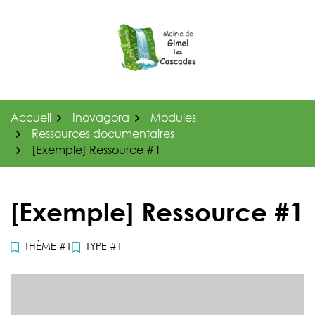
Gestion des traceurs
Aller
au
contenu
Accueil
Inovagora
Modules
Ressources documentaires
[Exemple] Ressource #1
[Exemple] Ressource #1
THÈME #1
TYPE #1