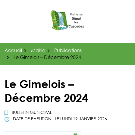
Gestion des traceurs
Aller
au
contenu
Accueil
Mairie
Publications
Le Gimelois – Décembre 2024
Le Gimelois –
Décembre 2024
BULLETIN MUNICIPAL
DATE DE PARUTION : LE
LUNDI 19 JANVIER 2026