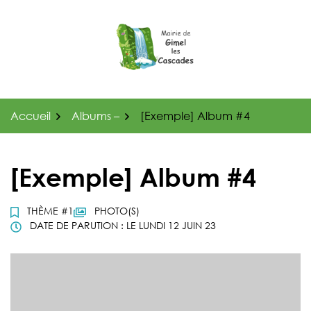
Gestion des traceurs
Aller
au
contenu
Accueil
Albums –
[Exemple] Album #4
[Exemple] Album #4
THÈME #1
PHOTO(S)
DATE DE PARUTION : LE LUNDI 12 JUIN 23