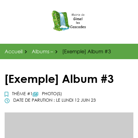
Gestion des traceurs
Aller
au
contenu
Accueil
Albums –
[Exemple] Album #3
[Exemple] Album #3
THÈME #1
PHOTO(S)
DATE DE PARUTION : LE LUNDI 12 JUIN 23