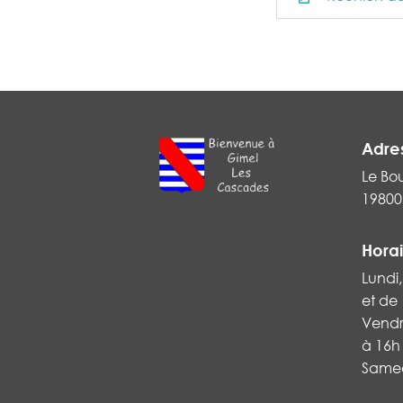
Adre
Le Bo
19800
Horai
Lundi,
et de
Vendr
à 16h
Samed