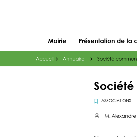
Gestion des traceurs
Aller
au
contenu
Mairie
Présentation de l
Accueil
Annuaire –
Société commun
Sociét
ASSOCIATIONS
M. Alexandr
Infos utiles