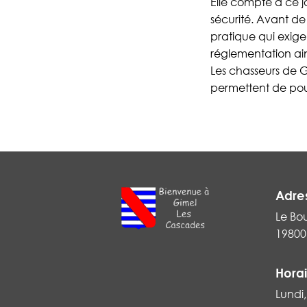
Elle compte à ce jo
sécurité. Avant de
pratique qui exige 
réglementation ain
Les chasseurs de G
permettent de pouvo
Adre
Le Bo
19800
Horai
Lundi,