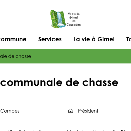
a commune
Services
La vie à Gimel
T
ale de chasse
é communale de chasse
e Combes
Président