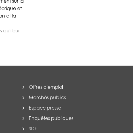
ment sur la
éorique et
on et la
 qui leur
Offres d'emploi
Marchés publics
Espace presse
Enquêtes publiques
SIG