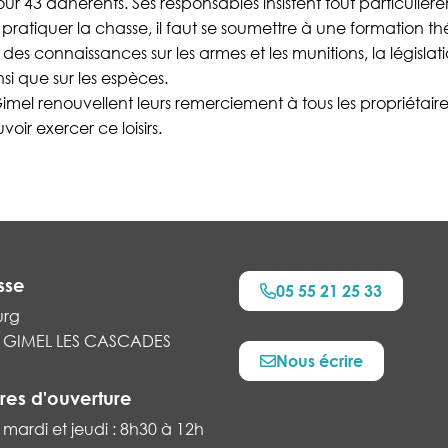
ur 43 adhérents. Ses responsables insistent tout particulière
 pratiquer la chasse, il faut se soumettre à une formation th
des connaissances sur les armes et les munitions, la législati
si que sur les espèces.
imel renouvellent leurs remerciement à tous les propriétaires
ir exercer ce loisirs.
sse
05 55 21 25 33
urg
 GIMEL LES CASCADES
Nous écrire
res d'ouverture
 mardi et jeudi : 8h30 à 12h