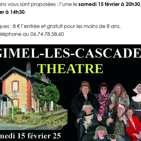
ns vous sont proposées : l’une le
samedi 15 février à 20h30
er à 14h30
.
ues : 8 € l’entrée et gratuit pour les moins de 8 ans.
éléphone au 06.74.78.58.60