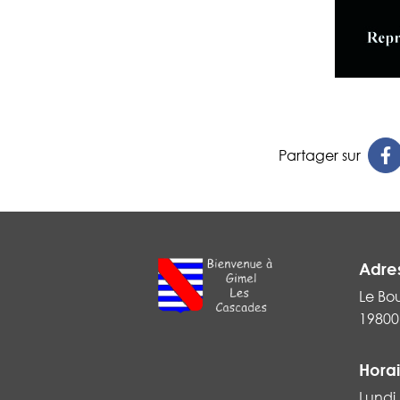
Partager sur
Adre
Le Bo
19800
Horai
Lundi,