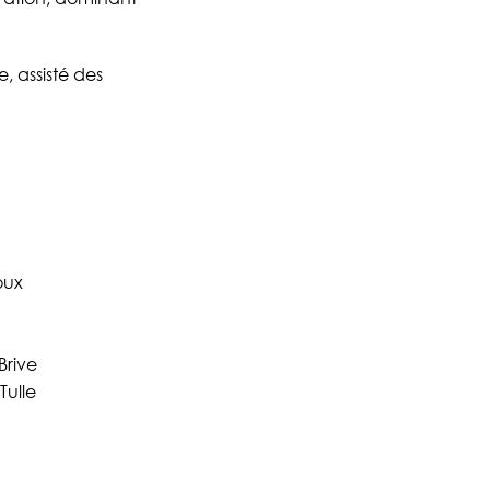
, assisté des
oux
Brive
Tulle