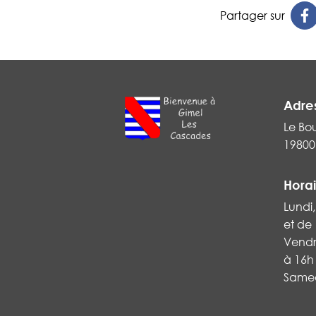
Partager sur
Adre
Le Bo
19800
Horai
Lundi,
et de
Vendr
à 16h
Samed