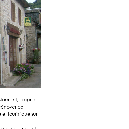
staurant, propriété
 rénover ce
et touristique sur
uration, dominant