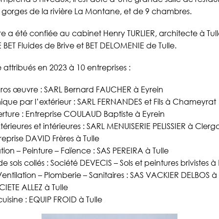
s gorges de la rivière La Montane, et de 9 chambres.
e a été confiée au cabinet Henry TURLIER, architecte à Tulle
BET Fluides de Brive et BET DELOMENIE de Tulle.
 attribués en 2023 à 10 entreprises :
Gros œuvre : SARL Bernard FAUCHER à Eyrein
mique par l’extérieur : SARL FERNANDES et Fils à Chameyrat
rture : Entreprise COULAUD Baptiste à Eyrein
térieures et intérieures : SARL MENUISERIE PELISSIER à Clerg
treprise DAVID Frères à Tulle
lation – Peinture – Faïence : SAS PEREIRA à Tulle
sols collés : Société DEVECIS – Sols et peintures brivistes à 
ntilation – Plomberie – Sanitaires : SAS VACKIER DELBOS à 
OCIETE ALLEZ à Tulle
isine : EQUIP FROID à Tulle