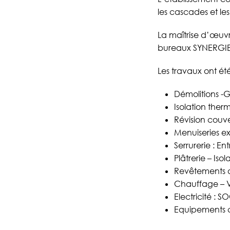
les cascades et le
La maîtrise d’œuvr
bureaux SYNERGIE 
Les travaux ont été
Démolitions -
Isolation ther
Révision couve
Menuiseries ex
Serrurerie : En
Plâtrerie – Iso
Revêtements de 
Chauffage – Ve
Electricité : S
Equipements cu