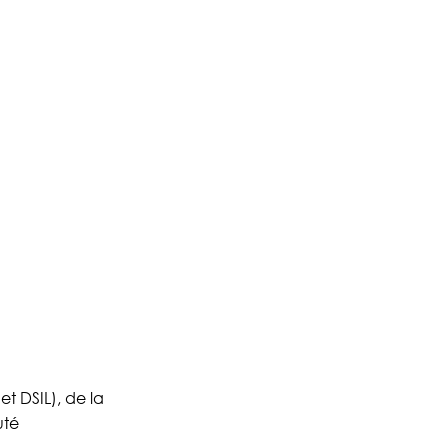
t DSIL), de la
uté