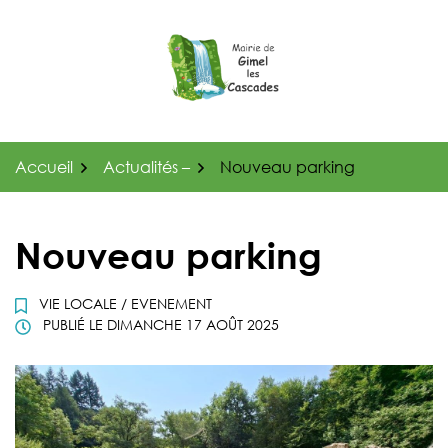
Gestion des traceurs
Aller
au
contenu
Accueil
Actualités –
Nouveau parking
Nouveau parking
VIE LOCALE
/
EVENEMENT
PUBLIÉ LE
DIMANCHE 17 AOÛT 2025