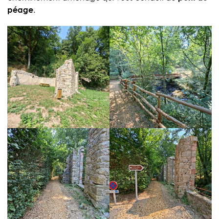
péage
.