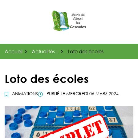
Gestion des traceurs
Aller
au
contenu
Accueil
Actualités –
Loto des écoles
Loto des écoles
ANIMATIONS
PUBLIÉ LE
MERCREDI 06 MARS 2024