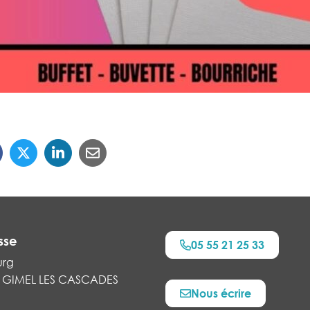
sse
05 55 21 25 33
urg
 GIMEL LES CASCADES
Nous écrire