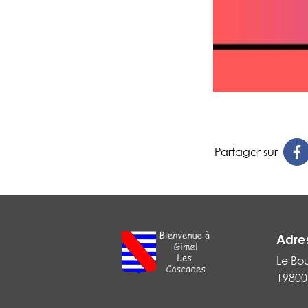
Partager sur
Adre
Le Bo
19800