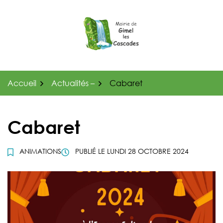
Gestion des traceurs
Aller
au
contenu
Accueil
Actualités –
Cabaret
Cabaret
ANIMATIONS
PUBLIÉ LE
LUNDI 28 OCTOBRE 2024